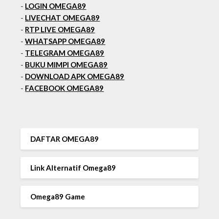
-
LOGIN OMEGA89
-
LIVECHAT OMEGA89
-
RTP LIVE OMEGA89
-
WHATSAPP OMEGA89
-
TELEGRAM OMEGA89
-
BUKU MIMPI OMEGA89
-
DOWNLOAD APK OMEGA89
-
FACEBOOK OMEGA89
DAFTAR OMEGA89
Link Alternatif Omega89
Omega89 Game