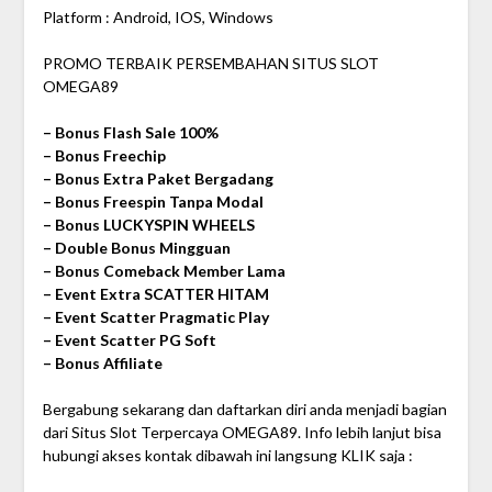
Platform : Android, IOS, Windows
PROMO TERBAIK PERSEMBAHAN SITUS SLOT
OMEGA89
– Bonus Flash Sale 100%
– Bonus Freechip
– Bonus Extra Paket Bergadang
– Bonus Freespin Tanpa Modal
– Bonus LUCKYSPIN WHEELS
– Double Bonus Mingguan
– Bonus Comeback Member Lama
– Event Extra SCATTER HITAM
– Event Scatter Pragmatic Play
– Event Scatter PG Soft
– Bonus Affiliate
Bergabung sekarang dan daftarkan diri anda menjadi bagian
dari Situs Slot Terpercaya OMEGA89. Info lebih lanjut bisa
hubungi akses kontak dibawah ini langsung KLIK saja :