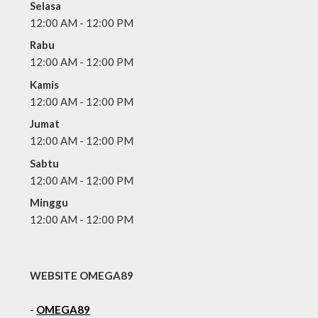
Selasa
12:00 AM - 12:00 PM
Rabu
12:00 AM - 12:00 PM
Kamis
12:00 AM - 12:00 PM
Jumat
12:00 AM - 12:00 PM
Sabtu
12:00 AM - 12:00 PM
Minggu
12:00 AM - 12:00 PM
WEBSITE OMEGA89
-
OMEGA89