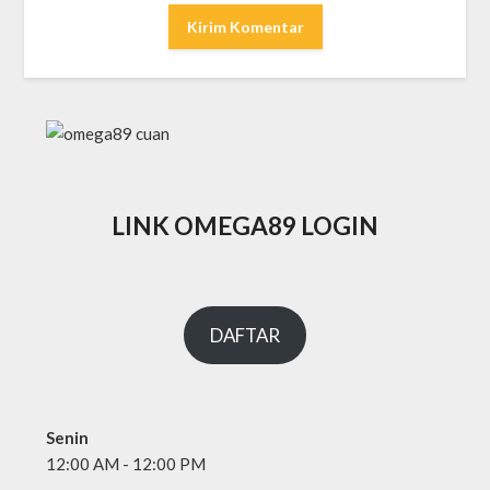
LINK OMEGA89 LOGIN
DAFTAR
Senin
12:00 AM - 12:00 PM