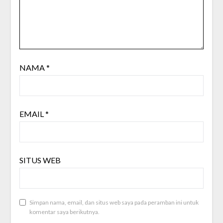
NAMA
*
EMAIL
*
SITUS WEB
Simpan nama, email, dan situs web saya pada peramban ini untuk
komentar saya berikutnya.