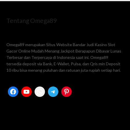
Tentang Omega89
Omega89 merupakan Situs Website Bandar Judi Kasino Slot
Gacor Online Mudah Menang Jackpot Berapapun Dibayar Lunas
Terbesar dan Terpercaya di Indonesia saat ini. Omega89
tersedia deposit via Bank, E-Wallet, Pulsa, dan Qris min Deposit
10 ribu bisa menang puluhan dan ratusan juta rupiah setiap hari.
Facebook
YouTube
WhatsApp
Telegram
Pinterest