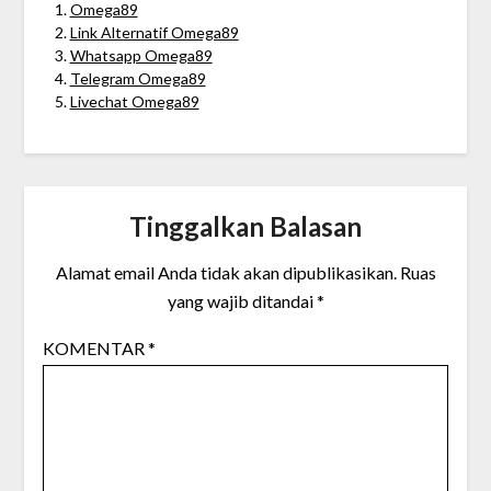
Omega89
Link Alternatif Omega89
Whatsapp Omega89
Telegram Omega89
Livechat Omega89
Tinggalkan Balasan
Alamat email Anda tidak akan dipublikasikan.
Ruas
yang wajib ditandai
*
KOMENTAR
*