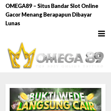
Skip
OMEGA89 – Situs Bandar Slot Online
to
Gacor Menang Berapapun Dibayar
content
Lunas