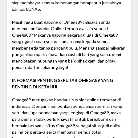
siap membayar semua kemenangan berapapun jumlahnya
sampai LUNAS.
Masih ragu buat gabung di Omega89? Bisakah anda
menemukan Bandar Online terpercaya lain seperti
Omega89? Makanya gabung sekarang juga di Omega89
yang ngasih cuan secara cuma-cuma kepada semua
member setia tanpa pandang bulu. Menang sampai milyaran
pun jaminan pasti dibayarkan cash di hari yang sama, demi
menciptakan hubungan yang baik pihak kami dan pihak
pemain, daftar sekarang juga!
INFORMASI PENTING SEPUTAR OMEGA89 YANG
PENTING DI KETAHUI
Omega89 merupakan bandar situs slot online terbesar di
indonesia. Dengan memberikan pengalaman bermain yang
seru dan juga permainan yang lengkap di Omega89, maka
para pemain tidak perlu khawatir untuk bergabung dan
bermain bersama situs Omega89 sebagai situs judi online
paling terpercaya serta membayar semua total