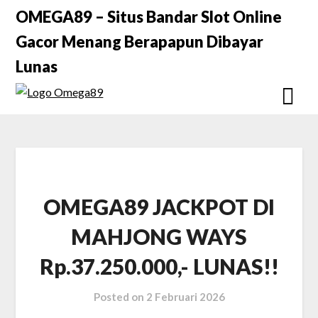
Skip
OMEGA89 – Situs Bandar Slot Online
to
Gacor Menang Berapapun Dibayar
content
Lunas
OMEGA89 JACKPOT DI
MAHJONG WAYS
Rp.37.250.000,- LUNAS!!
Posted on
2 Februari 2026