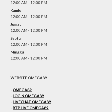
12:00 AM - 12:00 PM
Kamis
12:00 AM - 12:00 PM
Jumat
12:00 AM - 12:00 PM
Sabtu
12:00 AM - 12:00 PM
Minggu
12:00 AM - 12:00 PM
WEBSITE OMEGA89
-
OMEGA89
-
LOGIN OMEGA89
-
LIVECHAT OMEGA89
-
RTP LIVE OMEGA89