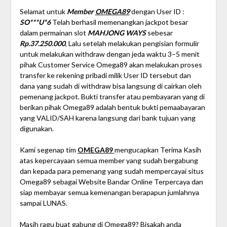
Selamat untuk
Member
OMEGA89
dengan User ID :
SO***U*6
Telah berhasil memenangkan jackpot besar
dalam permainan slot
MAHJONG WAYS
sebesar
Rp.37
.25
0
.000
, Lalu setelah melakukan pengisian formulir
untuk melakukan withdraw dengan jeda waktu 3–5 menit
pihak Customer Service Omega89 akan melakukan proses
transfer ke rekening pribadi milik User ID tersebut dan
dana yang sudah di withdraw bisa langsung di cairkan oleh
pemenang jackpot. Bukti transfer atau pembayaran yang di
berikan pihak Omega89 adalah bentuk bukti pemaabayaran
yang VALID/SAH karena langsung dari bank tujuan yang
digunakan.
Kami segenap tim
OMEGA89
mengucapkan Terima Kasih
atas kepercayaan semua member yang sudah bergabung
dan kepada para pemenang yang sudah mempercayai situs
Omega89 sebagai Website Bandar Online Terpercaya dan
siap membayar semua kemenangan berapapun jumlahnya
sampai LUNAS.
Masih ragu buat gabung di Omega89? Bisakah anda