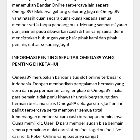
menemukan Bandar Online terpercaya lain seperti
Omega89? Makanya gabung sekarang juga di Omega89
yang ngasih cuan secara cuma-cuma kepada semua
member setia tanpa pandang bulu. Menang sampai milyaran
pun jaminan pasti dibayarkan cash di hari yang sama, demi
menciptakan hubungan yang baik pihak kami dan pihak
pemain, daftar sekarang juga!
INFORMASI PENTING SEPUTAR OMEGA89 YANG
PENTING DI KETAHUI
Omega89 merupakan bandar situs slot online terbesar di
indonesia. Dengan memberikan pengalaman bermain yang
seru dan juga permainan yang lengkap di Omega89, maka
para pemain tidak perlu khawatir untuk bergabung dan
bermain bersama situs Omega89 sebagai situs judi online
paling terpercaya serta membayar semua total
kemenangan member secara cash berapapun nominalnya.
Cuma memiliki 1 User ID para member sudah bisa bermain
semua permainan mulai dari slot online, togel online, Live
casino, & Poker Online yang pastinya sangat