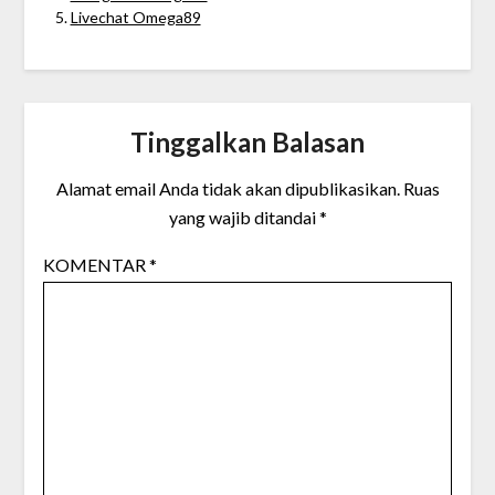
Livechat Omega89
Tinggalkan Balasan
Alamat email Anda tidak akan dipublikasikan.
Ruas
yang wajib ditandai
*
KOMENTAR
*