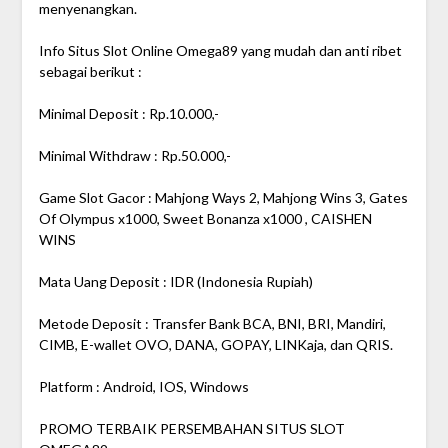
menyenangkan.
Info Situs Slot Online Omega89 yang mudah dan anti ribet
sebagai berikut :
Minimal Deposit : Rp.10.000,-
Minimal Withdraw : Rp.50.000,-
Game Slot Gacor : Mahjong Ways 2, Mahjong Wins 3, Gates
Of Olympus x1000, Sweet Bonanza x1000 , CAISHEN
WINS
Mata Uang Deposit : IDR (Indonesia Rupiah)
Metode Deposit : Transfer Bank BCA, BNI, BRI, Mandiri,
CIMB, E-wallet OVO, DANA, GOPAY, LINKaja, dan QRIS.
Platform : Android, IOS, Windows
PROMO TERBAIK PERSEMBAHAN SITUS SLOT