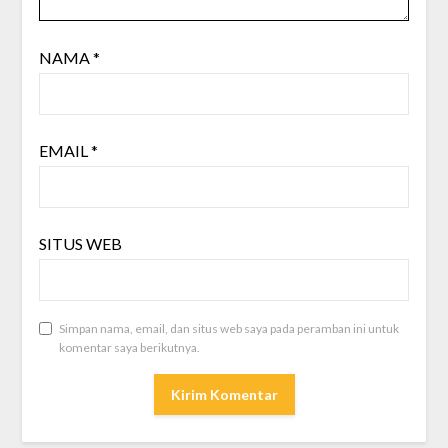
NAMA
*
EMAIL
*
SITUS WEB
Simpan nama, email, dan situs web saya pada peramban ini untuk
komentar saya berikutnya.