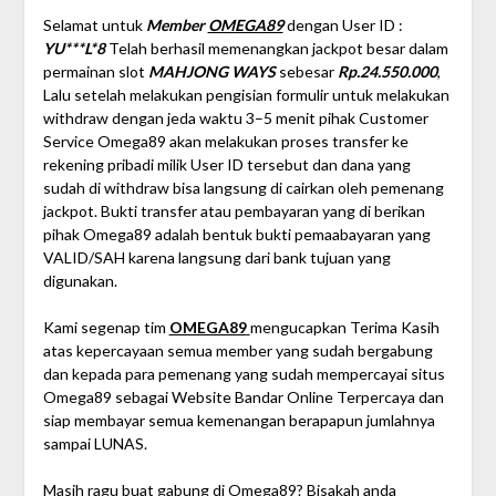
Selamat untuk
Member
OMEGA89
dengan User ID :
YU***L*8
Telah berhasil memenangkan jackpot besar dalam
permainan slot
MAHJONG WAYS
sebesar
Rp.24
.55
0
.000
,
Lalu setelah melakukan pengisian formulir untuk melakukan
withdraw dengan jeda waktu 3–5 menit pihak Customer
Service Omega89 akan melakukan proses transfer ke
rekening pribadi milik User ID tersebut dan dana yang
sudah di withdraw bisa langsung di cairkan oleh pemenang
jackpot. Bukti transfer atau pembayaran yang di berikan
pihak Omega89 adalah bentuk bukti pemaabayaran yang
VALID/SAH karena langsung dari bank tujuan yang
digunakan.
Kami segenap tim
OMEGA89
mengucapkan Terima Kasih
atas kepercayaan semua member yang sudah bergabung
dan kepada para pemenang yang sudah mempercayai situs
Omega89 sebagai Website Bandar Online Terpercaya dan
siap membayar semua kemenangan berapapun jumlahnya
sampai LUNAS.
Masih ragu buat gabung di Omega89? Bisakah anda