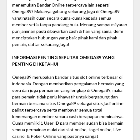
menemukan Bandar Online terpercaya lain seperti
Omega89? Makanya gabung sekarang juga di Omega89
yang ngasih cuan secara cuma-cuma kepada semua
member setia tanpa pandang bulu. Menang sampai milyaran
pun jaminan pasti dibayarkan cash di hari yang sama, demi
menciptakan hubungan yang baik pihak kami dan pihak
pemain, daftar sekarang juga!
INFORMASI PENTING SEPUTAR OMEGA89 YANG
PENTING DI KETAHUI
Omega89 merupakan bandar situs slot online terbesar di
indonesia. Dengan memberikan pengalaman bermain yang
seru dan juga permainan yang lengkap di Omega89, maka
para pemain tidak perlu khawatir untuk bergabung dan
bermain bersama situs Omega89 sebagai situs judi online
paling terpercaya serta membayar semua total
kemenangan member secara cash berapapun nominalnya.
Cuma memiliki 1 User ID para member sudah bisa bermain
semua permainan mulai dari slot online, togel online, Live
casino, & Poker Online yang pastinya sangat