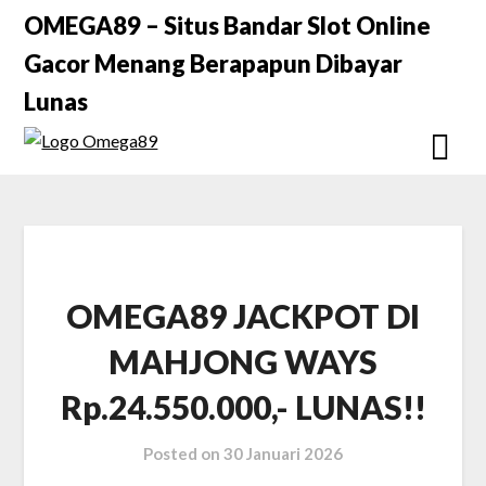
Skip
OMEGA89 – Situs Bandar Slot Online
to
Gacor Menang Berapapun Dibayar
content
Lunas
OMEGA89 JACKPOT DI
MAHJONG WAYS
Rp.24.550.000,- LUNAS!!
Posted on
30 Januari 2026