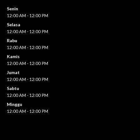
Senin
12:00 AM - 12:00 PM
Selasa
12:00 AM - 12:00 PM
Rabu
12:00 AM - 12:00 PM
Kamis
12:00 AM - 12:00 PM
Jumat
12:00 AM - 12:00 PM
Sabtu
12:00 AM - 12:00 PM
Minggu
12:00 AM - 12:00 PM