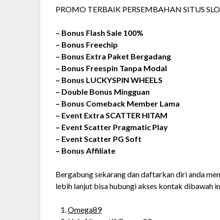
PROMO TERBAIK PERSEMBAHAN SITUS SL
– Bonus Flash Sale 100%
– Bonus Freechip
– Bonus Extra Paket Bergadang
– Bonus Freespin Tanpa Modal
– Bonus LUCKYSPIN WHEELS
– Double Bonus Mingguan
– Bonus Comeback Member Lama
– Event Extra SCATTER HITAM
– Event Scatter Pragmatic Play
– Event Scatter PG Soft
– Bonus Affiliate
Bergabung sekarang dan daftarkan diri anda men
lebih lanjut bisa hubungi akses kontak dibawah in
Omega89