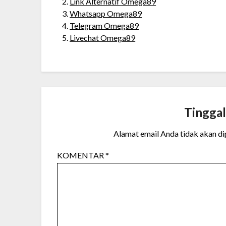
Link Alternatif Omega89
Whatsapp Omega89
Telegram Omega89
Livechat Omega89
Tinggal
Alamat email Anda tidak akan di
KOMENTAR
*