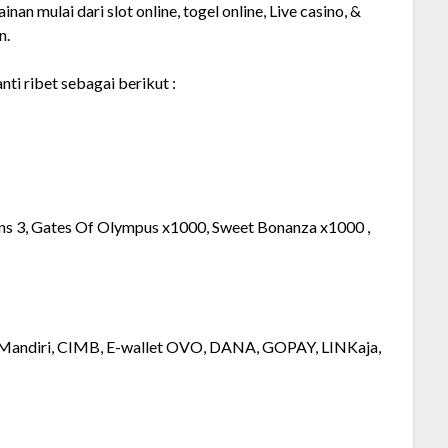
 mulai dari slot online, togel online, Live casino, &
n.
ti ribet sebagai berikut :
s 3, Gates Of Olympus x1000, Sweet Bonanza x1000 ,
, Mandiri, CIMB, E-wallet OVO, DANA, GOPAY, LINKaja,