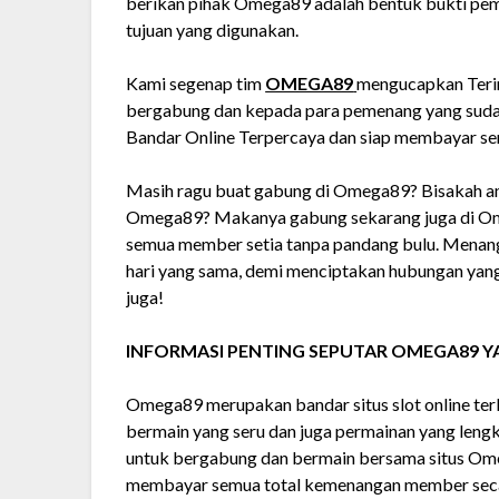
berikan pihak Omega89 adalah bentuk bukti pe
tujuan yang digunakan.
Kami segenap tim
OMEGA89
mengucapkan Teri
bergabung dan kepada para pemenang yang sud
Bandar Online Terpercaya dan siap membayar 
Masih ragu buat gabung di Omega89? Bisakah an
Omega89? Makanya gabung sekarang juga di Om
semua member setia tanpa pandang bulu. Menang 
hari yang sama, demi menciptakan hubungan yang
juga!
INFORMASI PENTING SEPUTAR OMEGA89 YA
Omega89 merupakan bandar situs slot online te
bermain yang seru dan juga permainan yang leng
untuk bergabung dan bermain bersama situs Omega
membayar semua total kemenangan member secar