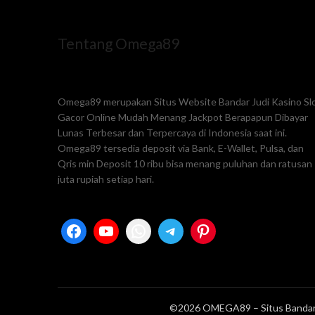
Tentang Omega89
Omega89 merupakan Situs Website Bandar Judi Kasino Sl
Gacor Online Mudah Menang Jackpot Berapapun Dibayar
Lunas Terbesar dan Terpercaya di Indonesia saat ini.
Omega89 tersedia deposit via Bank, E-Wallet, Pulsa, dan
Qris min Deposit 10 ribu bisa menang puluhan dan ratusan
juta rupiah setiap hari.
Facebook
YouTube
WhatsApp
Telegram
Pinterest
©2026 OMEGA89 – Situs Bandar 