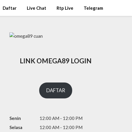
Daftar
Live Chat
Rtp Live
Telegram
LINK OMEGA89 LOGIN
DAFTAR
Senin
12:00 AM - 12:00 PM
Selasa
12:00 AM - 12:00 PM