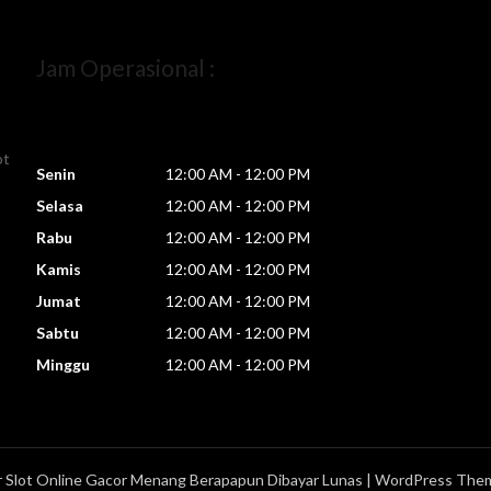
Jam Operasional :
ot
Senin
12:00 AM - 12:00 PM
Selasa
12:00 AM - 12:00 PM
Rabu
12:00 AM - 12:00 PM
Kamis
12:00 AM - 12:00 PM
Jumat
12:00 AM - 12:00 PM
Sabtu
12:00 AM - 12:00 PM
Minggu
12:00 AM - 12:00 PM
Slot Online Gacor Menang Berapapun Dibayar Lunas
| WordPress The