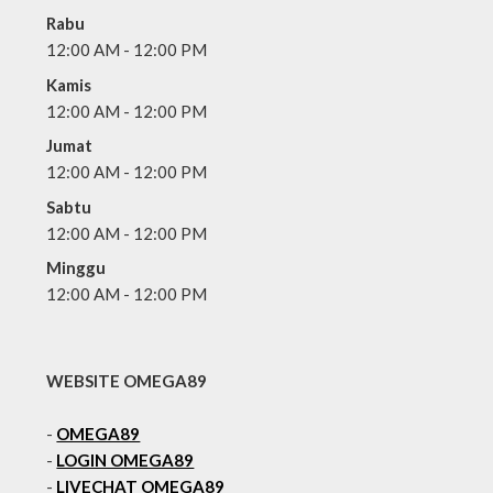
Rabu
12:00 AM - 12:00 PM
Kamis
12:00 AM - 12:00 PM
Jumat
12:00 AM - 12:00 PM
Sabtu
12:00 AM - 12:00 PM
Minggu
12:00 AM - 12:00 PM
WEBSITE OMEGA89
-
OMEGA89
-
LOGIN OMEGA89
-
LIVECHAT OMEGA89