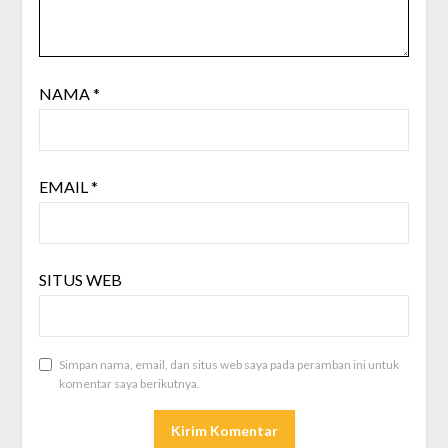
NAMA
*
EMAIL
*
SITUS WEB
Simpan nama, email, dan situs web saya pada peramban ini untuk
komentar saya berikutnya.