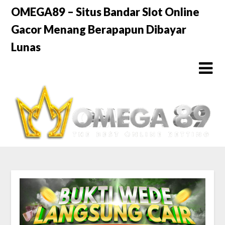
Skip
OMEGA89 – Situs Bandar Slot Online
to
Gacor Menang Berapapun Dibayar
content
Lunas