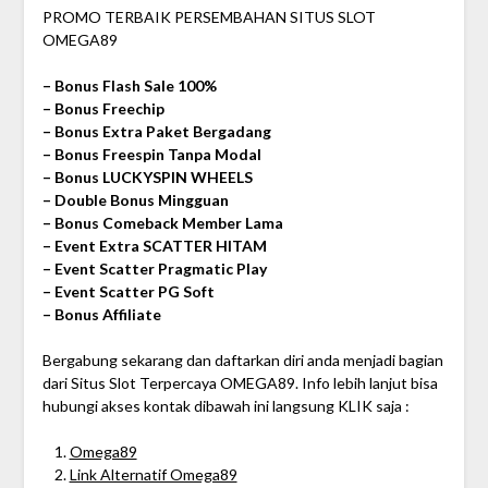
PROMO TERBAIK PERSEMBAHAN SITUS SLOT
OMEGA89
– Bonus Flash Sale 100%
– Bonus Freechip
– Bonus Extra Paket Bergadang
– Bonus Freespin Tanpa Modal
– Bonus LUCKYSPIN WHEELS
– Double Bonus Mingguan
– Bonus Comeback Member Lama
– Event Extra SCATTER HITAM
– Event Scatter Pragmatic Play
– Event Scatter PG Soft
– Bonus Affiliate
Bergabung sekarang dan daftarkan diri anda menjadi bagian
dari Situs Slot Terpercaya OMEGA89. Info lebih lanjut bisa
hubungi akses kontak dibawah ini langsung KLIK saja :
Omega89
Link Alternatif Omega89