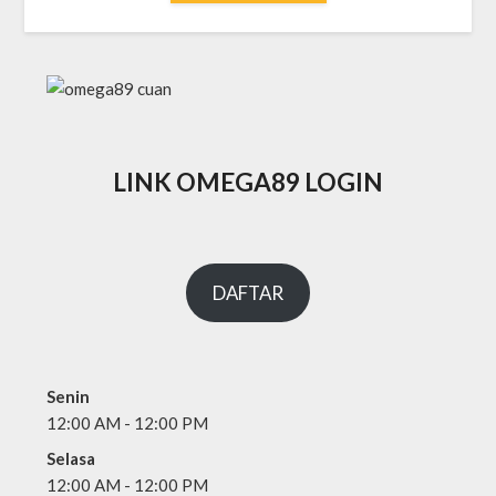
LINK OMEGA89 LOGIN
DAFTAR
Senin
12:00 AM - 12:00 PM
Selasa
12:00 AM - 12:00 PM