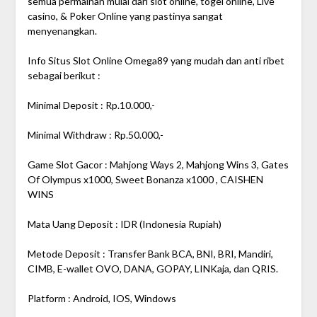
semua permainan mulai dari slot online, togel online, Live
casino, & Poker Online yang pastinya sangat
menyenangkan.
Info Situs Slot Online Omega89 yang mudah dan anti ribet
sebagai berikut :
Minimal Deposit : Rp.10.000,-
Minimal Withdraw : Rp.50.000,-
Game Slot Gacor : Mahjong Ways 2, Mahjong Wins 3, Gates
Of Olympus x1000, Sweet Bonanza x1000 , CAISHEN
WINS
Mata Uang Deposit : IDR (Indonesia Rupiah)
Metode Deposit : Transfer Bank BCA, BNI, BRI, Mandiri,
CIMB, E-wallet OVO, DANA, GOPAY, LINKaja, dan QRIS.
Platform : Android, IOS, Windows