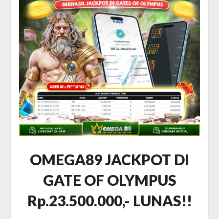
OMEGA89 JACKPOT DI
GATE OF OLYMPUS
Rp.23.500.000,- LUNAS!!