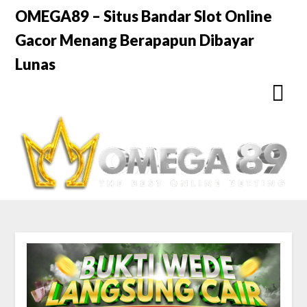
Skip
OMEGA89 – Situs Bandar Slot Online
to
Gacor Menang Berapapun Dibayar
content
Lunas