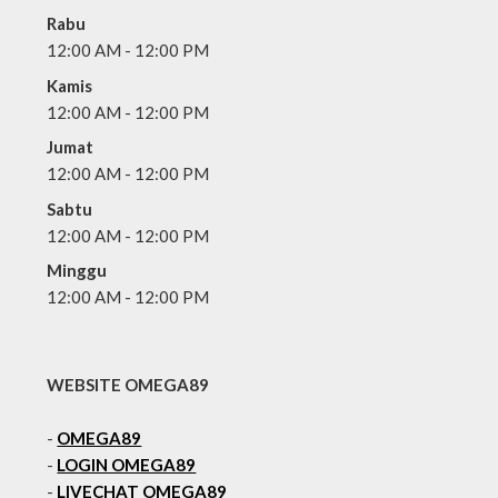
Rabu
12:00 AM - 12:00 PM
Kamis
12:00 AM - 12:00 PM
Jumat
12:00 AM - 12:00 PM
Sabtu
12:00 AM - 12:00 PM
Minggu
12:00 AM - 12:00 PM
WEBSITE OMEGA89
-
OMEGA89
-
LOGIN OMEGA89
-
LIVECHAT OMEGA89