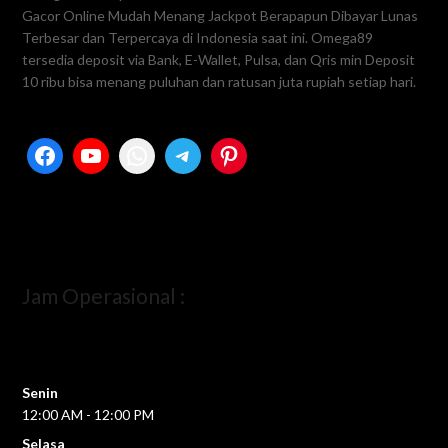
Gacor Online Mudah Menang Jackpot Berapapun Dibayar Lunas
Terbesar dan Terpercaya di Indonesia saat ini. Omega89
tersedia deposit via Bank, E-Wallet, Pulsa, dan Qris min Deposit
10 ribu bisa menang puluhan dan ratusan juta rupiah setiap hari.
Facebook
YouTube
WhatsApp
Telegram
Pinterest
Jam Operasional :
Senin
12:00 AM - 12:00 PM
Selasa