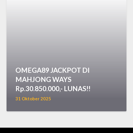
OMEGA89 JACKPOT DI
MAHJONG WAYS
Rp.30.850.000,- LUNAS!!
31 Oktober 2025