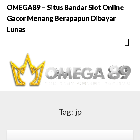
Skip
OMEGA89 – Situs Bandar Slot Online
to
Gacor Menang Berapapun Dibayar
content
Lunas
Tag:
jp