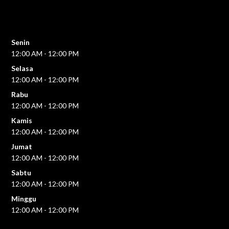
Senin
12:00 AM - 12:00 PM
Selasa
12:00 AM - 12:00 PM
Rabu
12:00 AM - 12:00 PM
Kamis
12:00 AM - 12:00 PM
Jumat
12:00 AM - 12:00 PM
Sabtu
12:00 AM - 12:00 PM
Minggu
12:00 AM - 12:00 PM