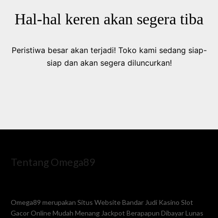
Hal-hal keren akan segera tiba
Peristiwa besar akan terjadi! Toko kami sedang siap-
siap dan akan segera diluncurkan!
Tentang Omega89
Omega89 merupakan Situs Website Bandar Judi Kasino Slot
Gacor Online Mudah Menang Jackpot Berapapun Dibayar Lunas