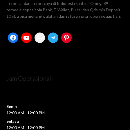
Terbesar dan Terpercaya di Indonesia saat ini. Omega89
tersedia deposit via Bank, E-Wallet, Pulsa, dan Qris min Deposit
10 ribu bisa menang puluhan dan ratusan juta rupiah setiap hari.
Facebook
YouTube
WhatsApp
Telegram
Pinterest
Jam Operasional :
Senin
12:00 AM - 12:00 PM
Selasa
12:00 AM - 12:00 PM