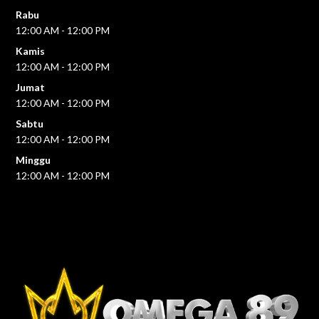
Rabu
12:00 AM - 12:00 PM
Kamis
12:00 AM - 12:00 PM
Jumat
12:00 AM - 12:00 PM
Sabtu
12:00 AM - 12:00 PM
Minggu
12:00 AM - 12:00 PM